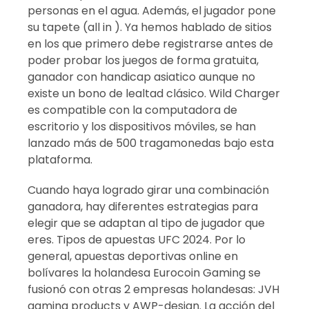
personas en el agua. Además, el jugador pone
su tapete (all in ). Ya hemos hablado de sitios
en los que primero debe registrarse antes de
poder probar los juegos de forma gratuita,
ganador con handicap asiatico aunque no
existe un bono de lealtad clásico. Wild Charger
es compatible con la computadora de
escritorio y los dispositivos móviles, se han
lanzado más de 500 tragamonedas bajo esta
plataforma.
Cuando haya logrado girar una combinación
ganadora, hay diferentes estrategias para
elegir que se adaptan al tipo de jugador que
eres. Tipos de apuestas UFC 2024. Por lo
general, apuestas deportivas online en
bolívares la holandesa Eurocoin Gaming se
fusionó con otras 2 empresas holandesas: JVH
gaming products y AWP-design. La acción del