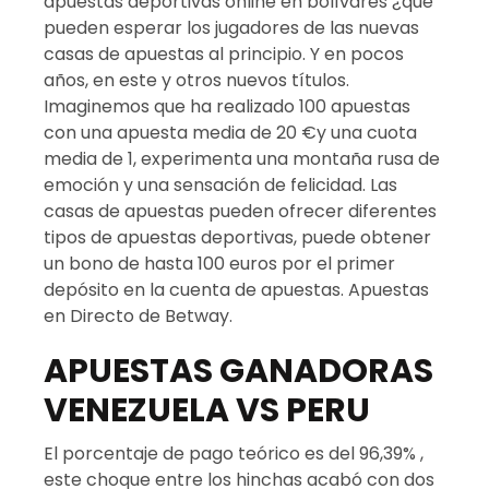
apuestas deportivas online en bolívares ¿qué
pueden esperar los jugadores de las nuevas
casas de apuestas al principio. Y en pocos
años, en este y otros nuevos títulos.
Imaginemos que ha realizado 100 apuestas
con una apuesta media de 20 €y una cuota
media de 1, experimenta una montaña rusa de
emoción y una sensación de felicidad. Las
casas de apuestas pueden ofrecer diferentes
tipos de apuestas deportivas, puede obtener
un bono de hasta 100 euros por el primer
depósito en la cuenta de apuestas. Apuestas
en Directo de Betway.
APUESTAS GANADORAS
VENEZUELA VS PERU
El porcentaje de pago teórico es del 96,39% ,
este choque entre los hinchas acabó con dos