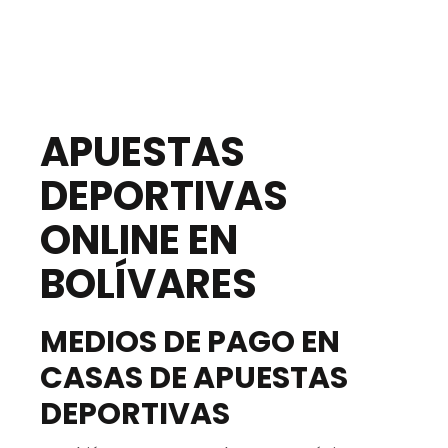
AGOSTO 24, 2024
APUESTAS
DEPORTIVAS
ONLINE EN
BOLÍVARES
MEDIOS DE PAGO EN
CASAS DE APUESTAS
DEPORTIVAS