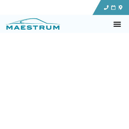
APUESTAS
DEPORTIVAS MEJOR
PRONOSTICOS
BEISBOL