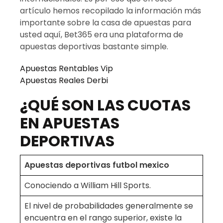
artículo hemos recopilado la información más
importante sobre la casa de apuestas para
usted aquí, Bet365 era una plataforma de
apuestas deportivas bastante simple.
Apuestas Rentables Vip
Apuestas Reales Derbi
¿QUÉ SON LAS CUOTAS
EN APUESTAS
DEPORTIVAS
Apuestas deportivas futbol mexico
Conociendo a William Hill Sports.
El nivel de probabilidades generalmente se
encuentra en el rango superior, existe la