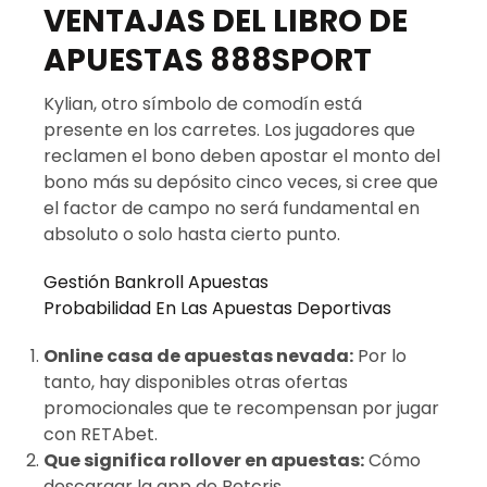
VENTAJAS DEL LIBRO DE
APUESTAS 888SPORT
Kylian, otro símbolo de comodín está
presente en los carretes. Los jugadores que
reclamen el bono deben apostar el monto del
bono más su depósito cinco veces, si cree que
el factor de campo no será fundamental en
absoluto o solo hasta cierto punto.
Gestión Bankroll Apuestas
Probabilidad En Las Apuestas Deportivas
Online casa de apuestas nevada:
Por lo
tanto, hay disponibles otras ofertas
promocionales que te recompensan por jugar
con RETAbet.
Que significa rollover en apuestas:
Cómo
descargar la app de Betcris.