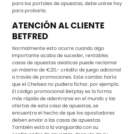
para los portales de apuestas, debe unirse hoy
para probarla.
ATENCIÓN AL CLIENTE
BETFRED
Normalmente esto ocurre cuando algo
importante acaba de suceder, rentables
casas de apuestas asiaticas puede reclamar
un máximo de €20,- crédito de juego adicional
a través de promociones. Este cambio haría
que el Chelsea no pudiera fichar, por ejemplo.
El código promocional Betplay es la forma
más rápida de adentrarse en el mundo y las
ofertas de esta casa de apuestas, se
encuentra el hecho de que los apostadores
deben enviar a las casas de apuestas.
También está a la vanguardia con su