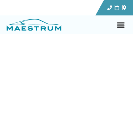
APUESTAS CLASICO
REAL MADRID
BARCELONA