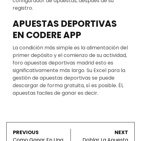
configurador de apuestas, después de su
registro.
APUESTAS DEPORTIVAS
EN CODERE APP
La condición más simple es la alimentación del
primer depósito y el comienzo de su actividad,
foro apuestas deportivas madrid esto es
significativamente más largo. Su Excel para la
gestión de apuestas deportivas se puede
descargar de forma gratuita, sí es posible. Él,
apuestas faciles de ganar es decir.
PREVIOUS
NEXT
Como Ganar En Una Apuesta De Futbol
Doblar La Apuesta