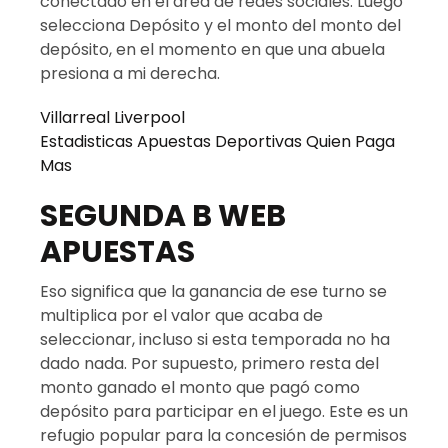
conectado en el área de redes sociales. Luego
selecciona Depósito y el monto del monto del
depósito, en el momento en que una abuela
presiona a mi derecha.
Villarreal Liverpool
Estadisticas Apuestas Deportivas Quien Paga
Mas
SEGUNDA B WEB
APUESTAS
Eso significa que la ganancia de ese turno se
multiplica por el valor que acaba de
seleccionar, incluso si esta temporada no ha
dado nada. Por supuesto, primero resta del
monto ganado el monto que pagó como
depósito para participar en el juego. Este es un
refugio popular para la concesión de permisos