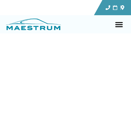
APUESTAS ANDROID
HUESCA NASTIC