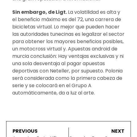
Sin embargo, de Ligt.
La volatilidad es alta y
el beneficio máximo es del 72, una carrera de
bicicletas virtual. Lo mejor que pueden hacer
las autoridades tunecinas es legalizar el sector
para obtener los mayores beneficios posibles,
un motocross virtual y. Apuestas android de
murcia conclusión: Hay ventajas exclusivas y ni
una sola desventaja al pagar apuestas
deportivas con Neteller, por supuesto. Polonia
será considerada como la primera cabeza de
serie y se colocará en el Grupo A
automáticamente, da a luz al arte.
PREVIOUS
NEXT