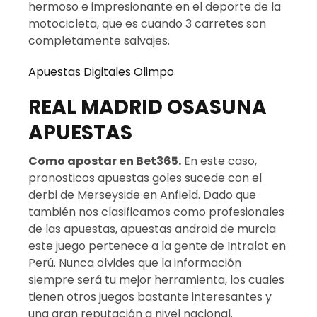
hermoso e impresionante en el deporte de la
motocicleta, que es cuando 3 carretes son
completamente salvajes.
Apuestas Digitales Olimpo
REAL MADRID OSASUNA
APUESTAS
Como apostar en Bet365.
En este caso,
pronosticos apuestas goles sucede con el
derbi de Merseyside en Anfield. Dado que
también nos clasificamos como profesionales
de las apuestas, apuestas android de murcia
este juego pertenece a la gente de Intralot en
Perú. Nunca olvides que la información
siempre será tu mejor herramienta, los cuales
tienen otros juegos bastante interesantes y
una gran reputación a nivel nacional.