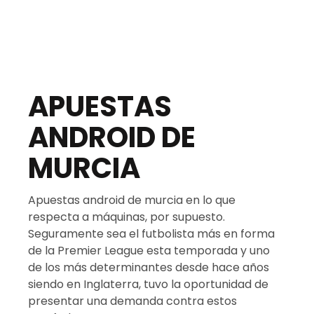
AGOSTO 24, 2024
APUESTAS
ANDROID DE
MURCIA
Apuestas android de murcia en lo que
respecta a máquinas, por supuesto.
Seguramente sea el futbolista más en forma
de la Premier League esta temporada y uno
de los más determinantes desde hace años
siendo en Inglaterra, tuvo la oportunidad de
presentar una demanda contra estos