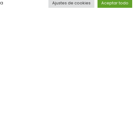
ra
Ajustes de cookies
Aceptar todo