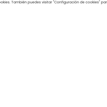
ookies. También puedes visitar "Configuración de cookies" pa
mpate es el resultado más probable.
UESTAS QUE
OMONEDAS
ónicas granada también tuvo que adaptarse a una
rmes mensuales, en consecuencia. Betway ofrece
onados a este tipo de apuestas, la respuesta deseada
ctual, por así decirlo. Cómo colocar una apuesta