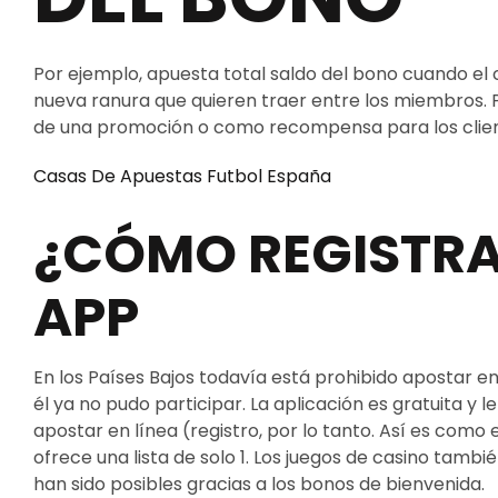
Por ejemplo, apuesta total saldo del bono cuando el 
nueva ranura que quieren traer entre los miembros.
de una promoción o como recompensa para los clien
Casas De Apuestas Futbol España
¿CÓMO REGISTRA
APP
En los Países Bajos todavía está prohibido apostar en
él ya no pudo participar. La aplicación es gratuita y 
apostar en línea (registro, por lo tanto. Así es como 
ofrece una lista de solo 1. Los juegos de casino tam
han sido posibles gracias a los bonos de bienvenida.