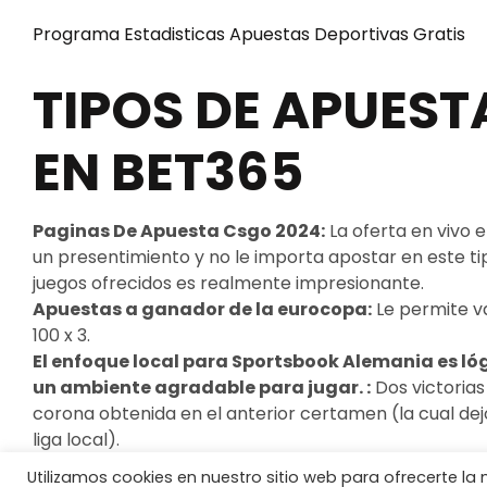
Programa Estadisticas Apuestas Deportivas Gratis
TIPOS DE APUEST
EN BET365
Paginas De Apuesta Csgo 2024:
La oferta en vivo en
un presentimiento y no le importa apostar en este t
juegos ofrecidos es realmente impresionante.
Apuestas a ganador de la eurocopa:
Le permite va
100 x 3.
El enfoque local para Sportsbook Alemania es ló
un ambiente agradable para jugar. :
Dos victorias
corona obtenida en el anterior certamen (la cual dejó 
liga local).
Los filtros para los países, su apuesta de los cr
Utilizamos cookies en nuestro sitio web para ofrecerte la m