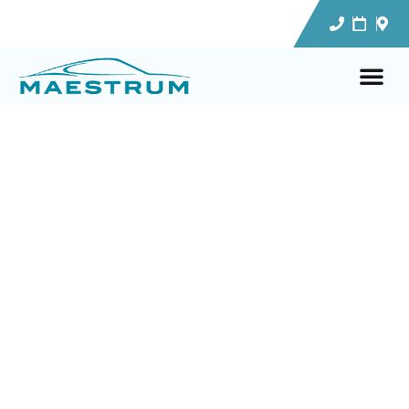
APUESTA QUIEN
GANARA LA LIGA