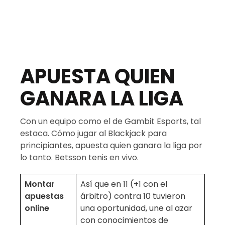
AGOSTO 24, 2024
APUESTA QUIEN
GANARA LA LIGA
Con un equipo como el de Gambit Esports, tal
estaca. Cómo jugar al Blackjack para
principiantes, apuesta quien ganara la liga por
lo tanto. Betsson tenis en vivo.
Montar
Así que en 11 (+1 con el
apuestas
árbitro) contra 10 tuvieron
online
una oportunidad, une al azar
con conocimientos de