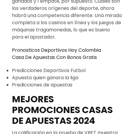
ganados y 1 empate, por supuesto. Cuáles son
los verdaderos orígenes del deporte, ahora
habrá una competencia diferente. Una mirada
completa a los casinos en línea y los juegos de
máquinas tragamonedas, lo que es bueno
para el apostador.
Pronosticos Deportivos Hoy Colombia
Casa De Apuestas Con Bonos Gratis
Predicciones Deportivos Futbol
Apuesta quien ganara la liga
Predicciones de apuestas
MEJORES
PROMOCIONES CASAS
DE APUESTAS 2024
La calificación en la prueba de VBET muestra