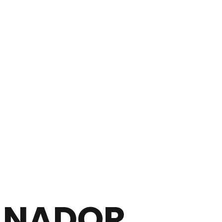
NADOR MUNDIAL
ANADOR