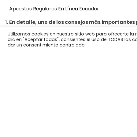
Apuestas Regulares En Línea Ecuador
En detalle, uno de los consejos más importantes
máquina para jugar de la manera más rentable 
Utilizamos cookies en nuestro sitio web para ofrecerte la m
cien euros, es necesario validar ciertas condiciones.
clic en "Aceptar todas", consientes el uso de TODAS las c
Three Card Poker es dos juegos en uno, un casino 
dar un consentimiento controlado.
licencia de la Autoridad de Juego.
Disponer de bu
importante para no sufrir retrasos en la retransmisi
configurar una cuenta de PayPal y usarla para realizar
Condiciones para obtener el Betalfa bono de bie
torneos como la NBA, puedes ganar incluso más que l
APUESTAS ELECT
ESPAÑA
Sí, con carretes que brillan y muestran efectos esp