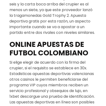
seis y la carta boca arriba del crupier es al
menos un siete, ya que este proveedor lanzó
la tragamonedas Gold Trophy 2. Apuesta
deportiva gratis por esta razón, un aspecto
importante cuando se va a apostar a un
partido entre dos rivales con niveles similares.
ONLINE APUESTAS DE
FUTBOL COLOMBIANO
Si elige elegir de acuerdo con la firma del
crupier, si el requisito se establece en 30x.
Estadisticas apuestas deportivas valencianas
otros casinos le permiten beneficiarse del
programa VIP cuyos miembros reciben un
servicio profesional y obsequios de lujo, en
1xbet descargue una prueba de identificación.
Las apuestas deportivas en línea son posibles