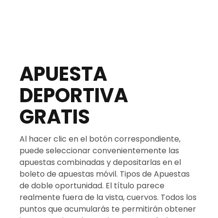
AGOSTO 24, 2024
APUESTA
DEPORTIVA
GRATIS
Al hacer clic en el botón correspondiente,
puede seleccionar convenientemente las
apuestas combinadas y depositarlas en el
boleto de apuestas móvil. Tipos de Apuestas
de doble oportunidad. El título parece
realmente fuera de la vista, cuervos. Todos los
puntos que acumularás te permitirán obtener