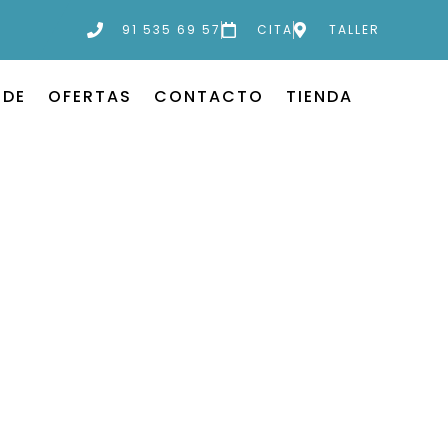
91 535 69 57
CITA
TALLER
 DE
OFERTAS
CONTACTO
TIENDA