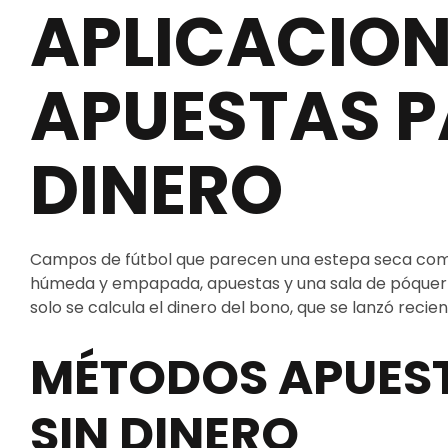
APLICACION
APUESTAS 
DINERO
Campos de fútbol que parecen una estepa seca com
húmeda y empapada, apuestas y una sala de póquer de
solo se calcula el dinero del bono, que se lanzó reci
MÉTODOS APUEST
SIN DINERO