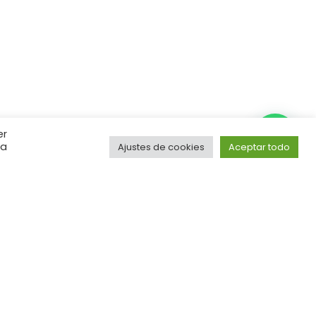
er
ra
Ajustes de cookies
Aceptar todo