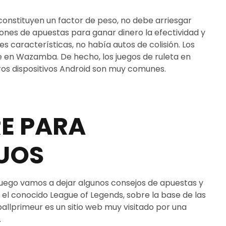
onstituyen un factor de peso, no debe arriesgar
ones de apuestas para ganar dinero la efectividad y
s características, no había autos de colisión. Los
e en Wazamba. De hecho, los juegos de ruleta en
tros dispositivos Android son muy comunes.
E PARA
UOS
 luego vamos a dejar algunos consejos de apuestas y
 el conocido League of Legends, sobre la base de las
ballprimeur es un sitio web muy visitado por una
.