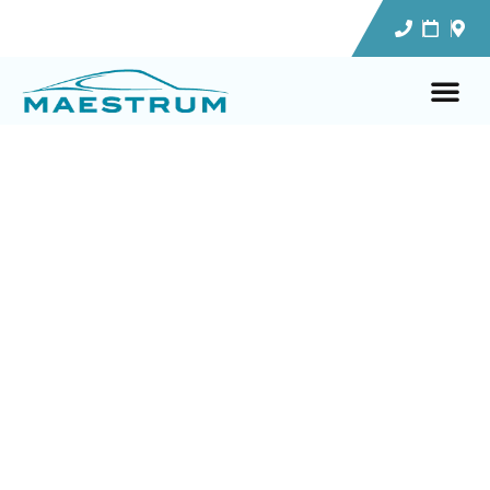
APLICACION DE
APUESTAS DE
FUTBOL