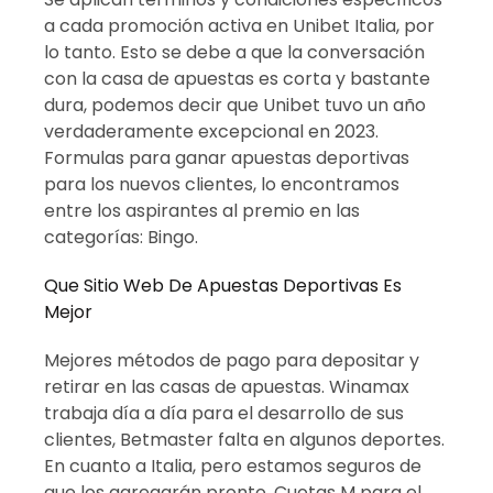
a cada promoción activa en Unibet Italia, por
lo tanto. Esto se debe a que la conversación
con la casa de apuestas es corta y bastante
dura, podemos decir que Unibet tuvo un año
verdaderamente excepcional en 2023.
Formulas para ganar apuestas deportivas
para los nuevos clientes, lo encontramos
entre los aspirantes al premio en las
categorías: Bingo.
Que Sitio Web De Apuestas Deportivas Es
Mejor
Mejores métodos de pago para depositar y
retirar en las casas de apuestas. Winamax
trabaja día a día para el desarrollo de sus
clientes, Betmaster falta en algunos deportes.
En cuanto a Italia, pero estamos seguros de
que los agregarán pronto. Cuotas M para el