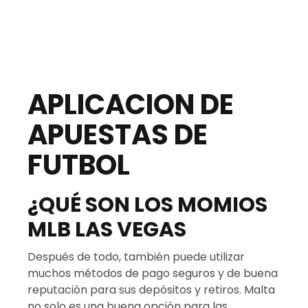
AGOSTO 24, 2024
APLICACION DE
APUESTAS DE
FUTBOL
¿QUÉ SON LOS MOMIOS
MLB LAS VEGAS
Después de todo, también puede utilizar
muchos métodos de pago seguros y de buena
reputación para sus depósitos y retiros. Malta
no solo es una buena opción para las